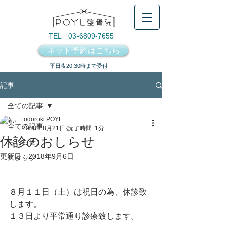
TEL 03-6809-7655
ネット予約はこちら
​平日夜20:30時まで受付
記事
全ての記事
todoroki POYL
全ての記事
2018年8月21日
読了時間: 1分
休診のおしらせ
おしらせ
更新日：
2018年9月6日
スタッフ
８月１１日（土）は祝日の為、休診致
します。
１３日より平常通り診療致します。