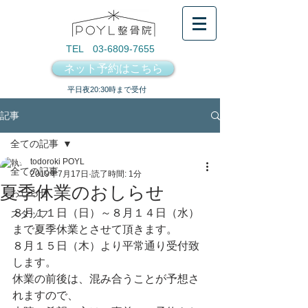
TEL 03-6809-7655
ネット予約はこちら
​平日夜20:30時まで受付
記事
全ての記事
todoroki POYL
全ての記事
2019年7月17日
読了時間: 1分
夏季休業のおしらせ
おしらせ
８月１１日（日）～８月１４日（水）
スタッフ
まで夏季休業とさせて頂きます。
８月１５日（木）より平常通り受付致
します。
休業の前後は、混み合うことが予想さ
れますので、