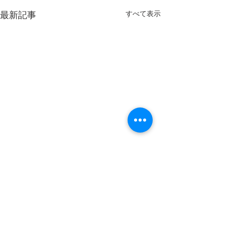
すべて表示
最新記事
7/23(木)24(金)の診療案内
平日診療時間変
らせ
祝日診療のご案内です。
7/23(木)24(金)は両日とも
平日の診療時間を
コメント