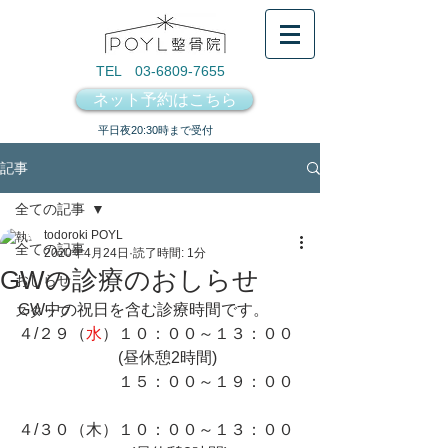
TEL 03-6809-7655
ネット予約はこちら
​平日夜20:30時まで受付
記事
全ての記事
todoroki POYL
全ての記事
2020年4月24日
読了時間: 1分
GWの診療のおしらせ
おしらせ
GW中の祝日を含む診療時間です。
スタッフ
４/２９（
水
）１０：００～１３：００
                         (昼休憩2時間)
　　　　　　 １５：００～１９：００
４/３０（木）１０：００～１３：００